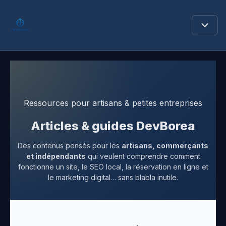
Sites web Var
Modèles
Ressources pour artisans & petites entreprises
Tarifs
Articles & guides DevBorea
Blog
Des contenus pensés pour les
artisans, commerçants
Contact
et indépendants
qui veulent comprendre comment
fonctionne un site, le SEO local, la réservation en ligne et
le marketing digital… sans blabla inutile.
07 83 20 60 04
Devis gratuit