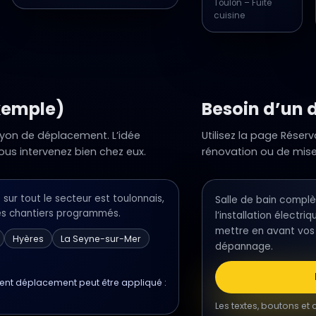
Toulon – Fuite
cuisine
xemple)
Besoin d’un 
ayon de déplacement. L’idée
Utilisez la page Réser
 vous intervenez bien chez eux.
rénovation ou de mis
 sur tout le secteur est toulonnais,
Salle de bain complè
les chantiers programmés.
l’installation électr
mettre en avant vos
Hyères
La Seyne-sur-Mer
dépannage.
ment déplacement peut être appliqué :
Les textes, boutons et