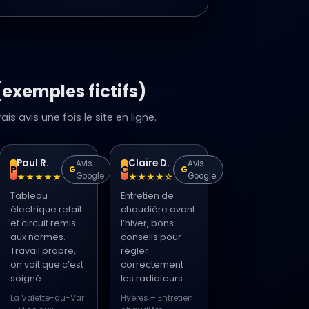
(exemples fictifs)
is avis une fois le site en ligne.
Paul R.
Claire D.
Avis
Avis
P
C
G
G
Google
Google
★★★★★
★★★★☆
Tableau
Entretien de
électrique refait
chaudière avant
et circuit remis
l’hiver, bons
aux normes.
conseils pour
Travail propre,
régler
on voit que c’est
correctement
soigné.
les radiateurs.
La Valette-du-Var
Hyères – Entretien