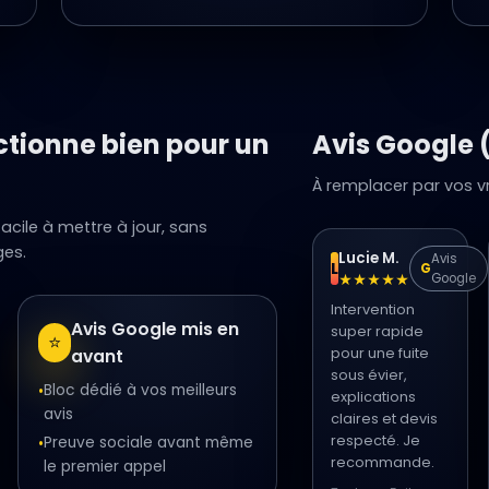
tionne bien pour un
Avis Google 
À remplacer par vos vra
 facile à mettre à jour, sans
ges.
Lucie M.
Avis
L
G
Google
★★★★★
Intervention
Avis Google mis en
super rapide
⭐
pour une fuite
avant
sous évier,
Bloc dédié à vos meilleurs
•
explications
avis
claires et devis
respecté. Je
Preuve sociale avant même
•
recommande.
le premier appel