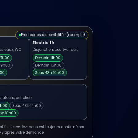
Prochaines disponibilités (exemple)
Électricité
des eaux, WC
Disjonction, court-circuit
17h00
Demain 11h00
 19h00
Demain 15h00
30
Sous 48h 10h00
iateurs, entretien
9h00
Sous 48h 14h00
ne 18h00
tifs : le rendez-vous est toujours confirmé par
MS après votre demande.