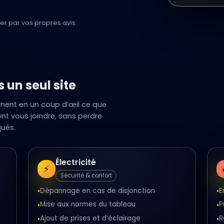
er par vos propres avis.
 un seul site
ennent en un coup d’œil ce que
nt vous joindre, sans perdre
ués.
Électricité
⚡
Sécurité & confort
Dépannage en cas de disjonction
E
•
•
Mise aux normes du tableau
P
•
•
Ajout de prises et d’éclairage
R
•
•