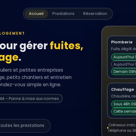
Accueil
Prestations
Réservation
 LOGEMENT
pour gérer
fuites,
Plomberie
Fuite, dégât 
fage
.
Aujourd’hui 
Aujourd’hui
liers et petites entreprises
Demain 09h
e, petits chantiers et entretien
rendez-vous simple en ligne.
Chauffage
Chaudière, rad
cité – Panne & mise aux normes
Sous 48h 0
Cette semai
toutes les prestations
Créneaux indica
téléphone ou S