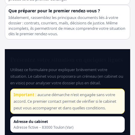
Que préparer pour le premier rendez-vous ?
Idéalement, rassemblez les principaux documents liés à votre
dossier : contrats, courriers, mails, décisions de justice. Même
incomplets, ils permettront de mieux comprendre votre situation
dès le premier rendez-vous.
Présentez votre situation en quelques lignes
Utilisez ce formulaire pour expliquer brièvement votre
situation. Le cabinet vous proposera un créneau (en cabinet ou
en visio) pour analyser votre dossier plus en détail.
Important :
aucune démarche n'est engagée sans votre
accord. Ce premier contact permet de vérifier si le cabinet
peut vous accompagner et dans quelles conditions.
Adresse du cabinet
Adresse fictive – 83000 Toulon (Var)