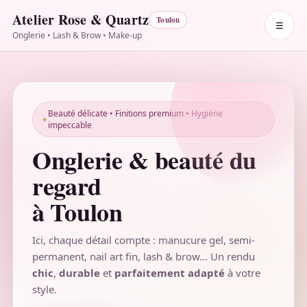
Atelier Rose & Quartz
Toulon
☰
Onglerie • Lash & Brow • Make-up
Beauté délicate • Finitions premium • Hygiène
✦
impeccable
Onglerie & beauté du
regard
à Toulon
Ici, chaque détail compte : manucure gel, semi-
permanent, nail art fin, lash & brow… Un rendu
chic
,
durable
et
parfaitement adapté
à votre
style.